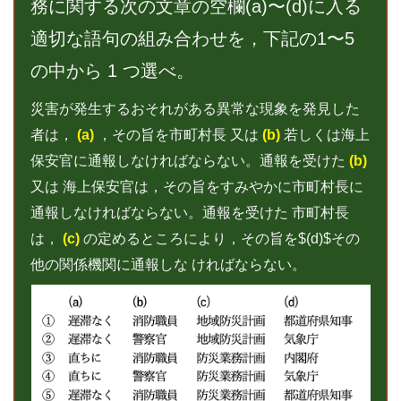
務に関する次の文章の空欄(a)〜(d)に入る
適切な語句の組み合わせを，下記の1〜5
の中から 1 つ選べ。
災害が発生するおそれがある異常な現象を発見した
者は，
(a)
，その旨を市町村⻑ 又は
(b)
若しくは海上
保安官に通報しなければならない。通報を受けた
(b)
又は 海上保安官は，その旨をすみやかに市町村⻑に
通報しなければならない。通報を受けた 市町村⻑
は，
(c)
の定めるところにより，その旨を$(d)$その
他の関係機関に通報しな ければならない。