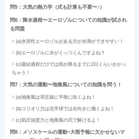
問5：大気の熱力学（式も計算も不要〜♪）
問6：降水過程〜エーロゾルについての知識が試され
る問題
(a)水溶性エーロゾルがある方が水滴ができやすい！
(b)エーロゾルに水がくっつくんですよね？
(c)凝結過程だけでは雨が降るまでに2日くらいかかっ
ちゃう！
問7：大気の運動〜地衡風についての知識を問う！
(a)地衡風は等圧線に平衡に吹くよね！
(b)コリオリ力は北半球では右向きに働くよね！
(c)気圧傾度力と地衡風の式で解けるよ！
問8：メソスケールの運動~大雨予報に欠かせないマ