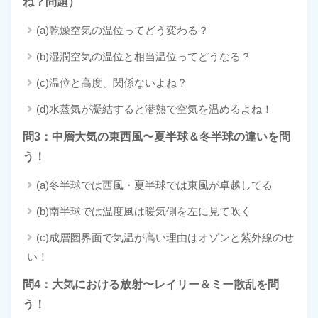
ね？問題）
(a)乾燥空気の温位ってどう変わる？
(b)湿潤空気の温位と相当温位ってどうなる？
(c)温位と高度、関係ないよね？
(d)水蒸気が凝結すると潜熱で空気を温めるよね！
問3：中層大気の東西風〜夏半球＆冬半球の違いを問
う！
(a)冬半球では西風・夏半球では東風が卓越してる
(b)南半球では温度風は暖気側を左に見て吹く
(c)成層圏界面で気温が高い理由はオゾンと紫外線のせ
い！
問4：大気における放射〜レイリー＆ミー散乱を問
う！