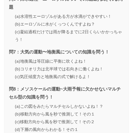
題
(a)水溶性エーロゾルがある方が水滴ができやすい！
(b)エーロゾルに水がくっつくんですよね？
(c)凝結過程だけでは雨が降るまでに2日くらいかかっちゃ
う！
問7：大気の運動〜地衡風についての知識を問う！
(a)地衡風は等圧線に平衡に吹くよね！
(b)コリオリ力は北半球では右向きに働くよね！
(c)気圧傾度力と地衡風の式で解けるよ！
問8：メソスケールの運動~大雨予報に欠かせないマルチ
セル型の知識を問う！
(a)この図をみたらマルチセルしかないよね！？
(b)移動方向から風を秒で推測して！その１
(c)移動方向から風を秒で推測して！その２
(d)下層の風向からわかる！その１