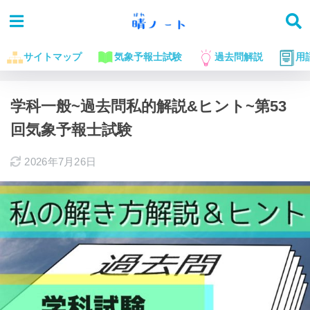
サイトマップ
気象予報士試験
過去問解説
用
ホーム
気象予報士試験に役立つお話
過去問解説
学科一般~過去問私的解説&ヒント~第53
回気象予報士試験
2026年7月26日