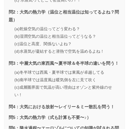
(c) 水蒸気ってどこで密度高いの？！
問2：大気の熱力学（温位と相当温位は知ってるよね？問
題）
(a)乾燥空気の温位ってどう変わる？
(b)湿潤空気の温位と相当温位ってどうなる？
(c)温位と高度、関係ないよね？
(d)水蒸気が凝結すると潜熱で空気を温めるよね！
問3：中層大気の東西風〜夏半球＆冬半球の違いを問う！
(a)冬半球では西風・夏半球では東風が卓越してる
(b)南半球では温度風は暖気側を左に見て吹く
(c)成層圏界面で気温が高い理由はオゾンと紫外線のせ
い！
問4：大気における放射〜レイリー＆ミー散乱を問う！
問5：大気の熱力学（式も計算も不要〜♪）
問6：降水過程〜エーロゾルについての知識が試される問