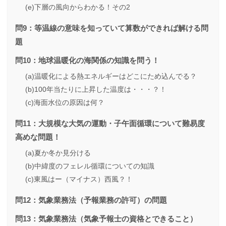
(e)下層の風向からわかる！その2
問9：等温線の意味を知っていて算数ができれば解ける問
題
問10：地球温暖化の海関係の知識を問う！
(a)温暖化による熱エネルギーはどこにため込んでる？
(b)100年当たりに上昇した温度は・・・？！
(c)海面水位の原因は何？
問11：大規模な大気の運動・子午面循環について難易度
高めな問題！
(a)夏か冬か見分ける
(b)中緯度のフェレル循環についての知識
(c)東風はー（マイナス）西風？！
問12：気象業務法（予報業務の許可）の問題
問13：気象業務法（気象予報士の資格とできること）