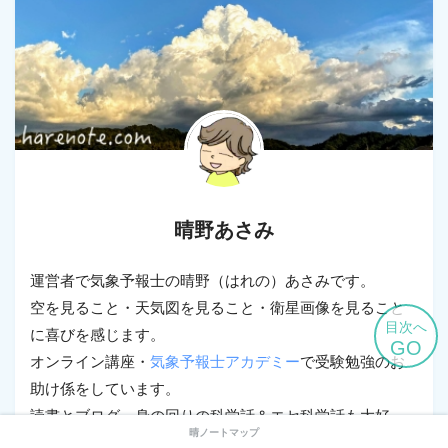
晴野あさみ
運営者で気象予報士の晴野（はれの）あさみです。
空を見ること・天気図を見ること・衛星画像を見ること
目次へ
に喜びを感じます。
GO
オンライン講座・
気象予報士アカデミー
で受験勉強のお
助け係をしています。
読書とブログ、身の回りの科学話＆エセ科学話も大好
晴ノートマップ
き。