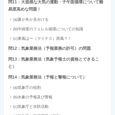
問11：大規模な大気の運動・子午面循環について難
易度高めな問題！
(a)夏か冬か見分ける
(b)中緯度のフェレル循環についての知識
(c)東風はー（マイナス）西風？！
問12：気象業務法（予報業務の許可）の問題
問13：気象業務法（気象予報士の資格とできるこ
と）
問14：気象業務法（予報と警報について）
(a)気象庁の役割
(b)水象の予報及び警報
(c)気象庁と水防活動