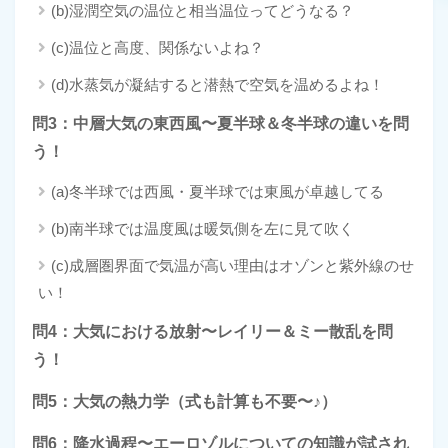
(b)湿潤空気の温位と相当温位ってどうなる？
(c)温位と高度、関係ないよね？
(d)水蒸気が凝結すると潜熱で空気を温めるよね！
問3：中層大気の東西風〜夏半球＆冬半球の違いを問
う！
(a)冬半球では西風・夏半球では東風が卓越してる
(b)南半球では温度風は暖気側を左に見て吹く
(c)成層圏界面で気温が高い理由はオゾンと紫外線のせ
い！
問4：大気における放射〜レイリー＆ミー散乱を問
う！
問5：大気の熱力学（式も計算も不要〜♪）
問6：降水過程〜エーロゾルについての知識が試され