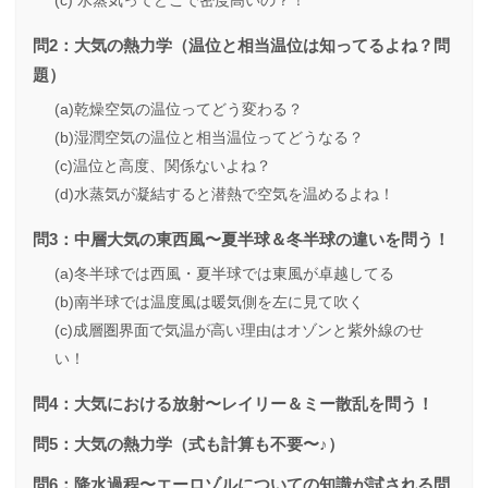
(c) 水蒸気ってどこで密度高いの？！
問2：大気の熱力学（温位と相当温位は知ってるよね？問
題）
(a)乾燥空気の温位ってどう変わる？
(b)湿潤空気の温位と相当温位ってどうなる？
(c)温位と高度、関係ないよね？
(d)水蒸気が凝結すると潜熱で空気を温めるよね！
問3：中層大気の東西風〜夏半球＆冬半球の違いを問う！
(a)冬半球では西風・夏半球では東風が卓越してる
(b)南半球では温度風は暖気側を左に見て吹く
(c)成層圏界面で気温が高い理由はオゾンと紫外線のせ
い！
問4：大気における放射〜レイリー＆ミー散乱を問う！
問5：大気の熱力学（式も計算も不要〜♪）
問6：降水過程〜エーロゾルについての知識が試される問