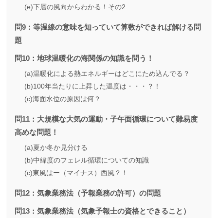
(e)下層の風向からわかる！その2
問9：等温線の意味を知っていて算数ができれば解ける問
題
問10：地球温暖化の海関係の知識を問う！
(a)温暖化による熱エネルギーはどこにため込んでる？
(b)100年当たりに上昇した温度は・・・？！
(c)海面水位の原因は何？
問11：大規模な大気の運動・子午面循環について難易度
高めな問題！
(a)夏か冬か見分ける
(b)中緯度のフェレル循環についての知識
(c)東風はー（マイナス）西風？！
問12：気象業務法（予報業務の許可）の問題
問13：気象業務法（気象予報士の資格とできること）