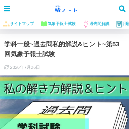
サイトマップ
気象予報士試験
過去問解説
用
ホーム
気象予報士試験に役立つお話
過去問解説
学科一般~過去問私的解説&ヒント~第53
回気象予報士試験
2026年7月26日