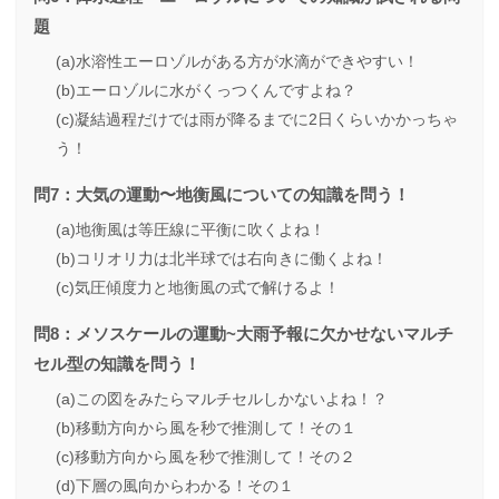
題
(a)水溶性エーロゾルがある方が水滴ができやすい！
(b)エーロゾルに水がくっつくんですよね？
(c)凝結過程だけでは雨が降るまでに2日くらいかかっちゃ
う！
問7：大気の運動〜地衡風についての知識を問う！
(a)地衡風は等圧線に平衡に吹くよね！
(b)コリオリ力は北半球では右向きに働くよね！
(c)気圧傾度力と地衡風の式で解けるよ！
問8：メソスケールの運動~大雨予報に欠かせないマルチ
セル型の知識を問う！
(a)この図をみたらマルチセルしかないよね！？
(b)移動方向から風を秒で推測して！その１
(c)移動方向から風を秒で推測して！その２
(d)下層の風向からわかる！その１