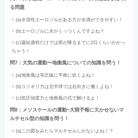
る問題
(a)水溶性エーロゾルがある方が水滴ができやすい！
(b)エーロゾルに水がくっつくんですよね？
(c)凝結過程だけでは雨が降るまでに2日くらいかかっ
ちゃう！
問7：大気の運動〜地衡風についての知識を問う！
(a)地衡風は等圧線に平衡に吹くよね！
(b)コリオリ力は北半球では右向きに働くよね！
(c)気圧傾度力と地衡風の式で解けるよ！
問8：メソスケールの運動~大雨予報に欠かせないマ
ルチセル型の知識を問う！
(a)この図をみたらマルチセルしかないよね！？