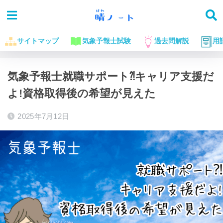
サイトマップ
気象予報士試験
過去問解説
用
ホーム
ブログ
気象予報士就職サポート⁈キャリア支援だ
よ!資格取得後の希望が見えた
2025年7月12日