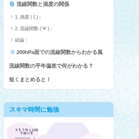
流線関数と渦度の関係
1. 渦度 ( ζ ) :
2. 流線関数 ( Ψ ) :
結論：
200hPa面での流線関数からわかる風
流線関数の平年偏差で何がわかる？
短くまとめると！
スキマ時間に勉強