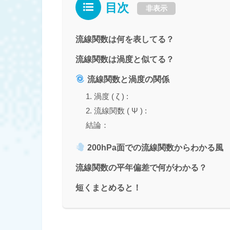
目次
非表示
流線関数は何を表してる？
流線関数は渦度と似てる？
流線関数と渦度の関係
1. 渦度 ( ζ ) :
2. 流線関数 ( Ψ ) :
結論：
200hPa面での流線関数からわかる風
流線関数の平年偏差で何がわかる？
短くまとめると！