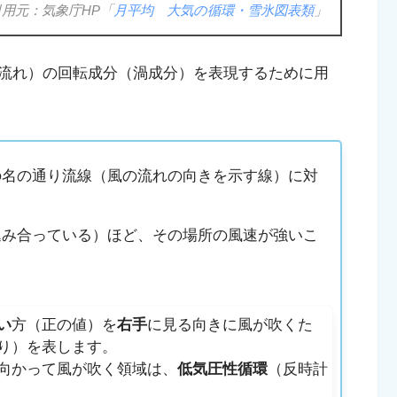
引用元：気象庁HP「
月平均 大気の循環・雪氷図表類
」
流れ）の回転成分（渦成分）を表現するために用
名の通り流線（風の流れの向きを示す線）に対
込み合っている）ほど、その場所の風速が強いこ
い
方（正の値）を
右手
に見る向きに風が吹くた
り）を表します。
向かって風が吹く領域は、
低気圧性循環
（反時計