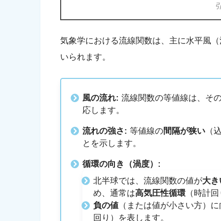
気象学における流線関数は、主に水平風（
いられます。
風の流れ:
流線関数の等値線は、その
応します。
流れの強さ:
等値線の
間隔が狭い
（
とを示します。
循環の向き（渦度）:
北半球では、流線関数の値が
大き
め、通常は
高気圧性循環
（時計回
負の値
（または値が小さい方）に
回り）を表します。