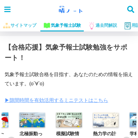
サイトマップ
気象予報士試験
過去問解説
用
ホーム
【合格応援】気象予報士試験勉強をサポ
ート！
気象予報士試験合格を目指す、あなたのための情報を揃え
ています。(о´∀`о)
▶︎隙間時間を有効活用するミニテストはこちら
~
北極振動っ
模擬試験情
熱力学の計
学