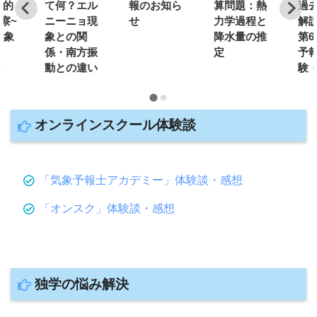
私的
て何？エル
報のお知ら
算問題：熱
過
察~
ニーニョ現
せ
力学過程と
解説
気象
象との関
降水量の推
第6
試
係・南方振
定
予
3
動との違い
験・
オンラインスクール体験談
「気象予報士アカデミー」体験談・感想
「オンスク」体験談・感想
独学の悩み解決