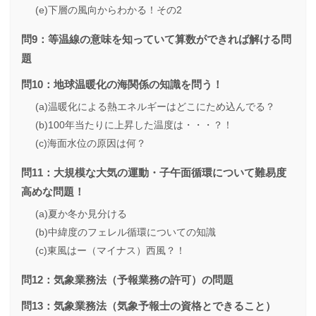
(e)下層の風向からわかる！その2
問9：等温線の意味を知っていて算数ができれば解ける問
題
問10：地球温暖化の海関係の知識を問う！
(a)温暖化による熱エネルギーはどこにため込んでる？
(b)100年当たりに上昇した温度は・・・？！
(c)海面水位の原因は何？
問11：大規模な大気の運動・子午面循環について難易度
高めな問題！
(a)夏か冬か見分ける
(b)中緯度のフェレル循環についての知識
(c)東風はー（マイナス）西風？！
問12：気象業務法（予報業務の許可）の問題
問13：気象業務法（気象予報士の資格とできること）