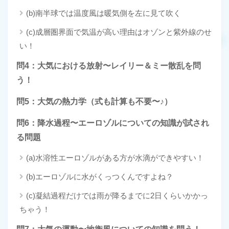
(b)南半球では温度風は暖気側を左に見て吹く
(c)成層圏界面で気温が高い理由はオゾンと紫外線のせ
い！
問4：大気における放射〜レイリー＆ミー散乱を問
う！
問5：大気の熱力学（式も計算も不要〜♪）
問6：降水過程〜エーロゾルについての知識が試され
る問題
(a)水溶性エーロゾルがある方が水滴ができやすい！
(b)エーロゾルに水がくっつくんですよね？
(c)凝結過程だけでは雨が降るまでに2日くらいかかっ
ちゃう！