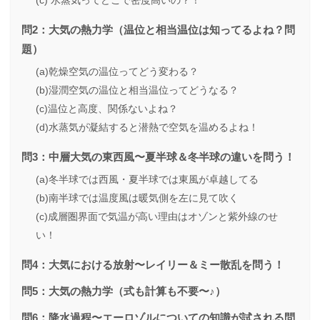
(c) 水蒸気ってどこで密度高いの？！
問2：大気の熱力学（温位と相当温位は知ってるよね？問
題）
(a)乾燥空気の温位ってどう変わる？
(b)湿潤空気の温位と相当温位ってどうなる？
(c)温位と高度、関係ないよね？
(d)水蒸気が凝結すると潜熱で空気を温めるよね！
問3：中層大気の東西風〜夏半球＆冬半球の違いを問う！
(a)冬半球では西風・夏半球では東風が卓越してる
(b)南半球では温度風は暖気側を左に見て吹く
(c)成層圏界面で気温が高い理由はオゾンと紫外線のせ
い！
問4：大気における放射〜レイリー＆ミー散乱を問う！
問5：大気の熱力学（式も計算も不要〜♪）
問6：降水過程〜エーロゾルについての知識が試される問