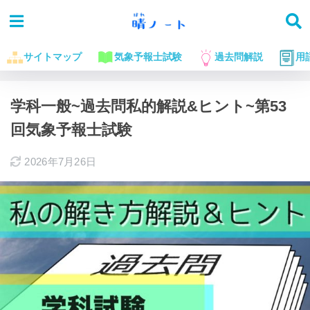
サイトマップ
気象予報士試験
過去問解説
用
ホーム
気象予報士試験に役立つお話
過去問解説
学科一般~過去問私的解説&ヒント~第53
回気象予報士試験
2026年7月26日