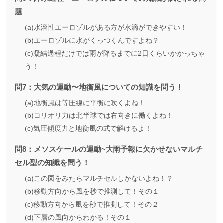
題
(a)水溶性エーロゾルがある方が水滴ができやすい！
(b)エーロゾルに水がくっつくんですよね？
(c)凝結過程だけでは雨が降るまでに2日くらいかかっちゃ
う！
問7：大気の運動〜地衡風についての知識を問う！
(a)地衡風は等圧線に平衡に吹くよね！
(b)コリオリ力は北半球では右向きに働くよね！
(c)気圧傾度力と地衡風の式で解けるよ！
問8：メソスケールの運動~大雨予報に欠かせないマルチ
セル型の知識を問う！
(a)この図をみたらマルチセルしかないよね！？
(b)移動方向から風を秒で推測して！その１
(c)移動方向から風を秒で推測して！その２
(d)下層の風向からわかる！その１