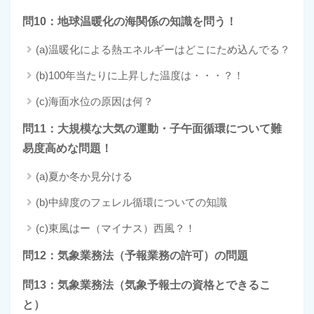
問10：地球温暖化の海関係の知識を問う！
(a)温暖化による熱エネルギーはどこにため込んでる？
(b)100年当たりに上昇した温度は・・・？！
(c)海面水位の原因は何？
問11：大規模な大気の運動・子午面循環について難
易度高めな問題！
(a)夏か冬か見分ける
(b)中緯度のフェレル循環についての知識
(c)東風はー（マイナス）西風？！
問12：気象業務法（予報業務の許可）の問題
問13：気象業務法（気象予報士の資格とできるこ
と）