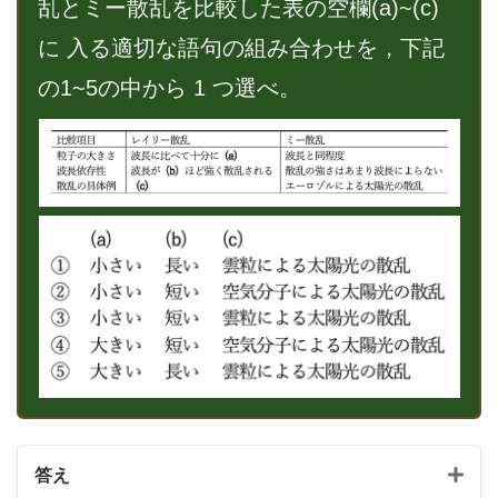
乱とミー散乱を比較した表の空欄(a)~(c)
に 入る適切な語句の組み合わせを，下記
の1~5の中から 1 つ選べ。
答え