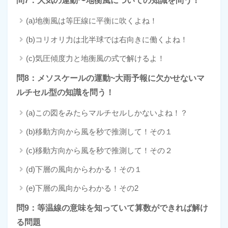
問7：大気の運動〜地衡風についての知識を問う！
(a)地衡風は等圧線に平衡に吹くよね！
(b)コリオリ力は北半球では右向きに働くよね！
(c)気圧傾度力と地衡風の式で解けるよ！
問8：メソスケールの運動~大雨予報に欠かせないマ
ルチセル型の知識を問う！
(a)この図をみたらマルチセルしかないよね！？
(b)移動方向から風を秒で推測して！その１
(c)移動方向から風を秒で推測して！その２
(d)下層の風向からわかる！その１
(e)下層の風向からわかる！その2
問9：等温線の意味を知っていて算数ができれば解け
る問題