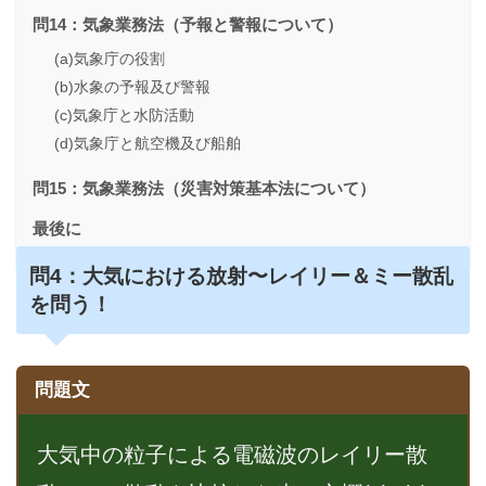
問14：気象業務法（予報と警報について）
(a)気象庁の役割
(b)水象の予報及び警報
(c)気象庁と水防活動
(d)気象庁と航空機及び船舶
問15：気象業務法（災害対策基本法について）
最後に
問4：
大気における放射〜レイリー＆ミー散乱
を問う！
問題文
大気中の粒子による電磁波のレイリー散