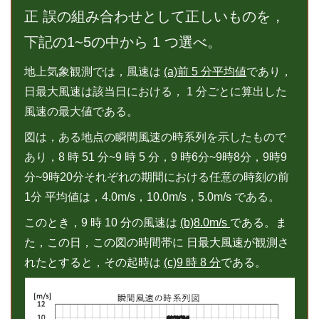
正 誤の組み合わせとして正しいものを，
下記の1~5の中から 1 つ選べ。
地上気象観測では，風速は
(a)前 5 分平均値
であり，
日最大風速は該当日における， 1 分ごとに算出した
風速の最大値である。
図は，ある地点の瞬間風速の時系列を示したもので
あり，8 時 51 分~9 時 5 分，9 時6分~9時8分，9時9
分~9時20分それぞれの期間における任意の時刻の前
1分 平均値は，4.0m/s，10.0m/s，5.0m/s である。
このとき，9 時 10 分の風速は
(b)8.0m/s
である。ま
た，この日，この図の時間帯に 日最大風速が観測さ
れたとすると，その起時は
(c)9 時 8 分
である。