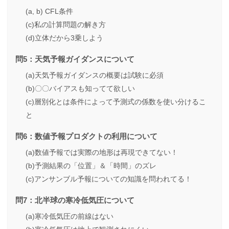
(a, b) CFL条件
(c)私の計算問題の解き方
(d)立体だから3乗しよう
問5：天気予報ガイダンスについて
(a)天気予報ガイダンスの概要は試験に必須
(b)〇〇バイアスも知ってて欲しい
(c)層別化とは条件によって予測式の係数を使い分けるこ
と
問6：数値予報プロダクトの利用について
(a)数値予報では実際の地形は再現できてない！
(b)予測結果の「位置」＆「時間」のズレ
(c)アンサンブル予報についての知識を問われてる！
問7：北半球の寒冷低気圧について
(a)寒冷低気圧の前線はない