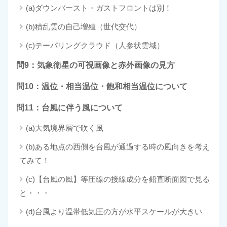
(a)ダウンバースト・ガストフロントは別！
(b)積乱雲の自己増殖（世代交代）
(c)テーパリングクラウド（人参状雲域）
問9：気象衛星の可視画像と赤外画像の見方
問10：温位・相当温位・飽和相当温位について
問11：台風に伴う風について
(a)大気境界層で吹く風
(b)ある地点の西側を台風が通過する時の風向きを考え
てみて！
(c)【台風の風】等圧線の接線成分を鉛直断面図で見る
と・・・
(d)台風より温帯低気圧の方が水平スケールが大きい