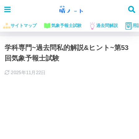
サイトマップ
気象予報士試験
過去問解説
用
ホーム
気象予報士試験に役立つお話
過去問解説
学科専門~過去問私的解説&ヒント~第53
回気象予報士試験
2025年11月22日