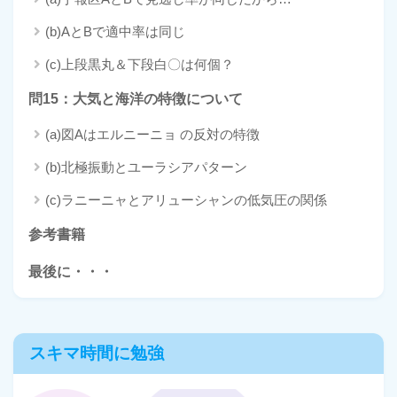
(b)AとBで適中率は同じ
(c)上段黒丸＆下段白〇は何個？
問15：大気と海洋の特徴について
(a)図Aはエルニーニョ の反対の特徴
(b)北極振動とユーラシアパターン
(c)ラニーニャとアリューシャンの低気圧の関係
参考書籍
最後に・・・
スキマ時間に勉強