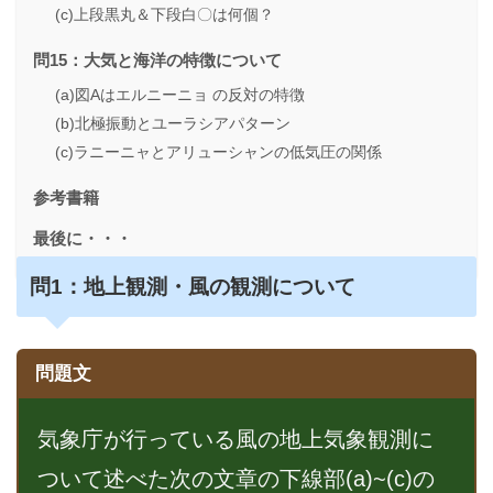
(c)上段黒丸＆下段白〇は何個？
問15：大気と海洋の特徴について
(a)図Aはエルニーニョ の反対の特徴
(b)北極振動とユーラシアパターン
(c)ラニーニャとアリューシャンの低気圧の関係
参考書籍
最後に・・・
問1：地上観測・風の観測について
問題文
気象庁が行っている風の地上気象観測に
ついて述べた次の文章の下線部(a)~(c)の