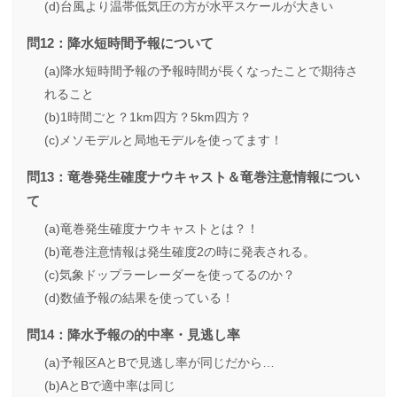
(d)台風より温帯低気圧の方が水平スケールが大きい
問12：降水短時間予報について
(a)降水短時間予報の予報時間が長くなったことで期待さ
れること
(b)1時間ごと？1km四方？5km四方？
(c)メソモデルと局地モデルを使ってます！
問13：竜巻発生確度ナウキャスト＆竜巻注意情報につい
て
(a)竜巻発生確度ナウキャストとは？！
(b)竜巻注意情報は発生確度2の時に発表される。
(c)気象ドップラーレーダーを使ってるのか？
(d)数値予報の結果を使っている！
問14：降水予報の的中率・見逃し率
(a)予報区AとBで見逃し率が同じだから…
(b)AとBで適中率は同じ