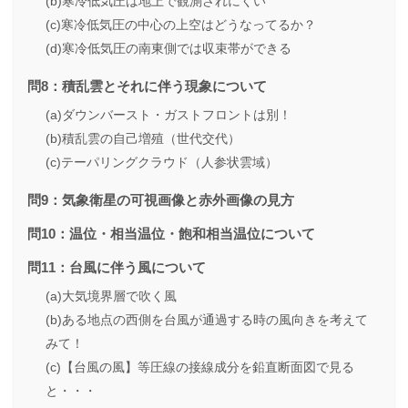
(b)寒冷低気圧は地上で観測されにくい
(c)寒冷低気圧の中心の上空はどうなってるか？
(d)寒冷低気圧の南東側では収束帯ができる
問8：積乱雲とそれに伴う現象について
(a)ダウンバースト・ガストフロントは別！
(b)積乱雲の自己増殖（世代交代）
(c)テーパリングクラウド（人参状雲域）
問9：気象衛星の可視画像と赤外画像の見方
問10：温位・相当温位・飽和相当温位について
問11：台風に伴う風について
(a)大気境界層で吹く風
(b)ある地点の西側を台風が通過する時の風向きを考えて
みて！
(c)【台風の風】等圧線の接線成分を鉛直断面図で見る
と・・・