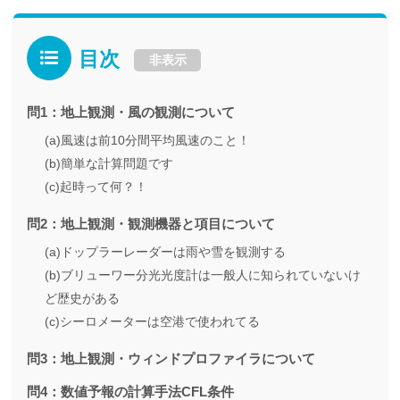
目次
非表示
問1：地上観測・風の観測について
(a)風速は前10分間平均風速のこと！
(b)簡単な計算問題です
(c)起時って何？！
問2：地上観測・観測機器と項目について
(a)ドップラーレーダーは雨や雪を観測する
(b)ブリューワー分光光度計は一般人に知られていないけ
ど歴史がある
(c)シーロメーターは空港で使われてる
問3：地上観測・ウィンドプロファイラについて
問4：数値予報の計算手法CFL条件