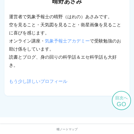
晴野あさみ
運営者で気象予報士の晴野（はれの）あさみです。
空を見ること・天気図を見ること・衛星画像を見ること
に喜びを感じます。
オンライン講座・
気象予報士アカデミー
で受験勉強のお
助け係をしています。
読書とブログ、身の回りの科学話＆エセ科学話も大好
き。
もう少し詳しいプロフィール
目次へ
GO
HOME
晴ノートマップ