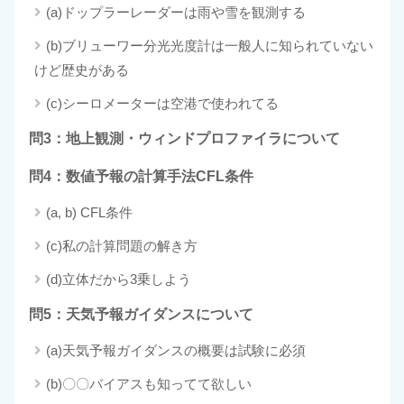
(a)ドップラーレーダーは雨や雪を観測する
(b)ブリューワー分光光度計は一般人に知られていない
けど歴史がある
(c)シーロメーターは空港で使われてる
問3：地上観測・ウィンドプロファイラについて
問4：数値予報の計算手法CFL条件
(a, b) CFL条件
(c)私の計算問題の解き方
(d)立体だから3乗しよう
問5：天気予報ガイダンスについて
(a)天気予報ガイダンスの概要は試験に必須
(b)〇〇バイアスも知ってて欲しい