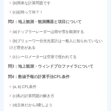
(b)簡単な計算問題です
(c)起時って何？！
問2：地上観測・観測機器と項目について
(a)ドップラーレーダーは雨や雪を観測する
(b)ブリューワー分光光度計は一般人に知られていない
けど歴史がある
(c)シーロメーターは空港で使われてる
問3：地上観測・ウィンドプロファイラについて
問4：数値予報の計算手法CFL条件
(a, b) CFL条件
(c)私の計算問題の解き方
(d)立体だから3乗しよう