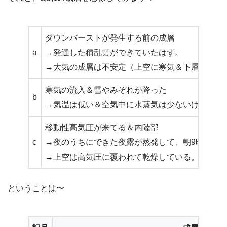
ダウンバーストが発生する前の成層
a
→発達した積乱雲ができていたはず。
→大気の成層は不安定（上空に寒気＆下層に暖湿
寒気の流入＆雪やみぞれが降った
b
→気温は低い＆空気中に水蒸気は少ないけど、こ
移動性高気圧が来てる＆内陸部
c
→夜のうちにできた夜露が蒸発して、朝9時では
→上空は高気圧に覆われて乾燥している。
ということは〜