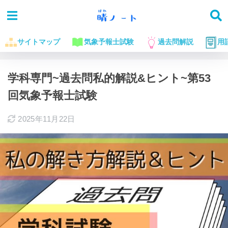
サイトマップ
気象予報士試験
過去問解説
用
ホーム
気象予報士試験に役立つお話
過去問解説
学科専門~過去問私的解説&ヒント~第53
回気象予報士試験
2025年11月22日