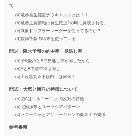
て
(a)竜巻発生確度ナウキャストとは？！
(b)竜巻注意情報は発生確度2の時に発表される。
(c)気象ドップラーレーダーを使ってるのか？
(d)数値予報の結果を使っている！
問14：降水予報の的中率・見逃し率
(a)予報区AとBで見逃し率が同じだから…
(b)AとBで適中率は同じ
(c)上段黒丸＆下段白〇は何個？
問15：大気と海洋の特徴について
(a)図Aはエルニーニョ の反対の特徴
(b)北極振動とユーラシアパターン
(c)ラニーニャとアリューシャンの低気圧の関係
参考書籍