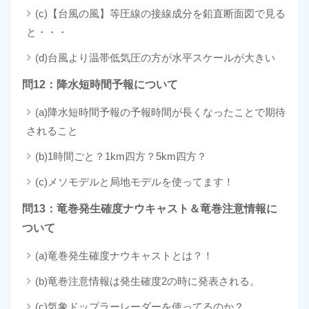
(c)【台風の風】等圧線の接線成分を鉛直断面図で見る
と・・・
(d)台風より温帯低気圧の方が水平スケールが大きい
問12：降水短時間予報について
(a)降水短時間予報の予報時間が長くなったことで期待
されること
(b)1時間ごと？1km四方？5km四方？
(c)メソモデルと局地モデルを使ってます！
問13：竜巻発生確度ナウキャスト＆竜巻注意情報に
ついて
(a)竜巻発生確度ナウキャストとは？！
(b)竜巻注意情報は発生確度2の時に発表される。
(c)気象ドップラーレーダーを使ってるのか？