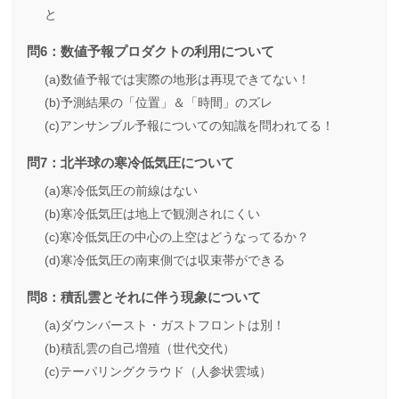
と
問6：数値予報プロダクトの利用について
(a)数値予報では実際の地形は再現できてない！
(b)予測結果の「位置」＆「時間」のズレ
(c)アンサンブル予報についての知識を問われてる！
問7：北半球の寒冷低気圧について
(a)寒冷低気圧の前線はない
(b)寒冷低気圧は地上で観測されにくい
(c)寒冷低気圧の中心の上空はどうなってるか？
(d)寒冷低気圧の南東側では収束帯ができる
問8：積乱雲とそれに伴う現象について
(a)ダウンバースト・ガストフロントは別！
(b)積乱雲の自己増殖（世代交代）
(c)テーパリングクラウド（人参状雲域）