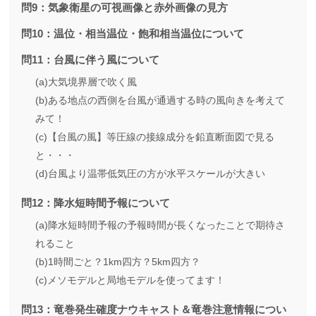
問9：気象衛星の可視画像と赤外画像の見方
問10：温位・相当温位・飽和相当温位について
問11：台風に伴う風について
(a)大気境界層で吹く風
(b)ある地点の西側を台風が通過する時の風向きを考えて
みて！
(c)【台風の風】等圧線の接線成分を鉛直断面図で見る
と・・・
(d)台風より温帯低気圧の方が水平スケールが大きい
問12：降水短時間予報について
(a)降水短時間予報の予報時間が長くなったことで期待さ
れること
(b)1時間ごと？1km四方？5km四方？
(c)メソモデルと局地モデルを使ってます！
問13：竜巻発生確度ナウキャスト＆竜巻注意情報につい