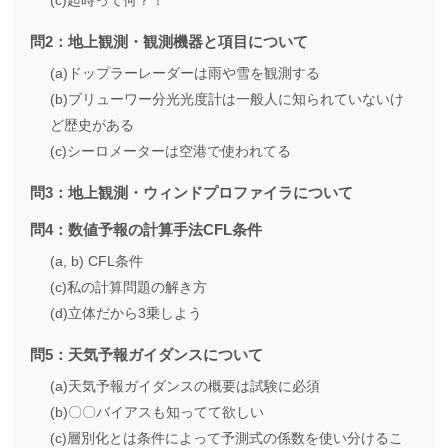
(c)起時って何？！
問2：地上観測・観測機器と項目について
(a)ドップラーレーダーは雨や雪を観測する
(b)ブリューワー分光光度計は一般人に知られていないけ
ど歴史がある
(c)シーロメーターは空港で使われてる
問3：地上観測・ウィンドプロファイラについて
問4：数値予報の計算手法CFL条件
(a, b) CFL条件
(c)私の計算問題の解き方
(d)立体だから3乗しよう
問5：天気予報ガイダンスについて
(a)天気予報ガイダンスの概要は試験に必須
(b)〇〇バイアスも知ってて欲しい
(c)層別化とは条件によって予測式の係数を使い分けるこ