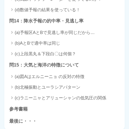
(d)数値予報の結果を使っている！
問14：降水予報の的中率・見逃し率
(a)予報区AとBで見逃し率が同じだから…
(b)AとBで適中率は同じ
(c)上段黒丸＆下段白〇は何個？
問15：大気と海洋の特徴について
(a)図Aはエルニーニョ の反対の特徴
(b)北極振動とユーラシアパターン
(c)ラニーニャとアリューシャンの低気圧の関係
参考書籍
最後に・・・