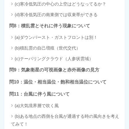
(c)寒冷低気圧の中心の上空はどうなってるか？
(d)寒冷低気圧の南東側では収束帯ができる
問8：積乱雲とそれに伴う現象について
(a)ダウンバースト・ガストフロントは別！
(b)積乱雲の自己増殖（世代交代）
(c)テーパリングクラウド（人参状雲域）
問9：気象衛星の可視画像と赤外画像の見方
問10：温位・相当温位・飽和相当温位について
問11：台風に伴う風について
(a)大気境界層で吹く風
(b)ある地点の西側を台風が通過する時の風向きを考え
てみて！