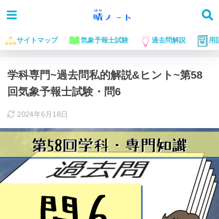
サイトマップ
気象予報士試験
過去問解説
用
ホーム
気象予報士試験に役立つお話
過去問解説
学科専門~過去問私的解説&ヒント~第58
回気象予報士試験・問6
2024年6月18日