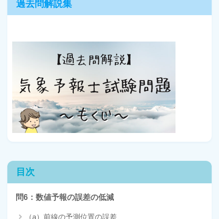
過去問解説集
目次
問6：数値予報の誤差の低減
（a）前線の予測位置の誤差