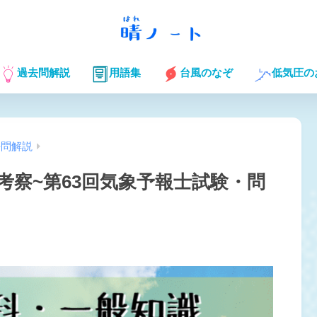
過去問解説
用語集
台風のなぞ
低気圧の
去問解説
考察~第63回気象予報士試験・問