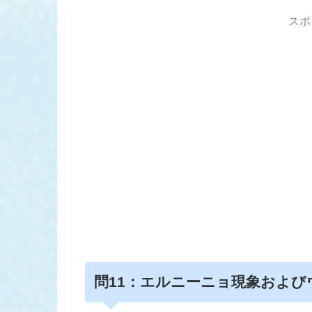
スポ
問
11：エルニーニョ現象および