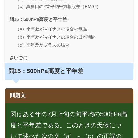
（c）真夏日の2乗平均平方根誤差（RMSE)
問15：500hPa高度と平年差
（a）平年差がマイナスの場合の気温
（b）平年差がマイナスの場合の日照時間
（c）平年差がプラスの場合
さいごに
問
15：500hPa高度と平年差
問題文
図はある年の7月上旬の旬平均の500hPa高
度と平年差である。このときの天候につ
いて述べた次の文（a）～（c）の正誤の