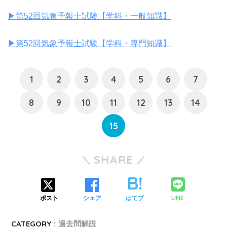
▶︎第52回気象予報士試験【学科・一般知識】
▶︎第52回気象予報士試験【学科・専門知識】
1
2
3
4
5
6
7
8
9
10
11
12
13
14
15
SHARE
LINE
ポスト
シェア
はてブ
CATEGORY :
過去問解説