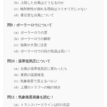
（b）上陸した台風はどうなるのか
（c）軸対称性が崩れる理由はコリオリ力じゃない
（d）要注意な台風について
問9：ポーラーロウについて
（a）ポーラーロウの雲
（b）ポーラーロウの解析
（c）強風や大雪に注意
（d）ポーラーロウの目の気温は高い！
問10：温帯低気圧について
（a）台風が温帯低気圧に変わったら
（b）東西の温度移流
（c）気象衛星で見えるバルジ
（d）上層のトラフへの軸の傾き
問11：気象衛星画像を読む！
（a）トランスバースラインはEの北辺