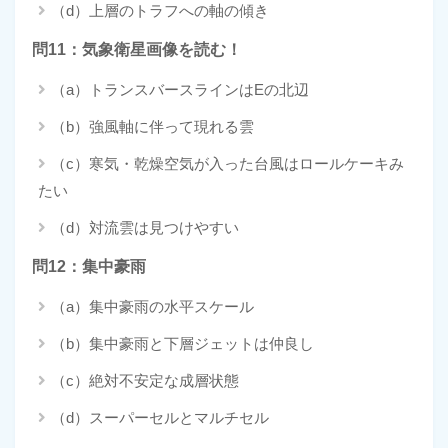
（d）上層のトラフへの軸の傾き
問11：気象衛星画像を読む！
（a）トランスバースラインはEの北辺
（b）強風軸に伴って現れる雲
（c）寒気・乾燥空気が入った台風はロールケーキみ
たい
（d）対流雲は見つけやすい
問12：集中豪雨
（a）集中豪雨の水平スケール
（b）集中豪雨と下層ジェットは仲良し
（c）絶対不安定な成層状態
（d）スーパーセルとマルチセル