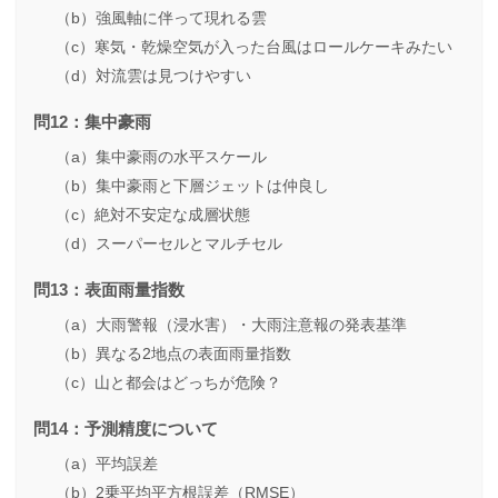
（b）強風軸に伴って現れる雲
（c）寒気・乾燥空気が入った台風はロールケーキみたい
（d）対流雲は見つけやすい
問12：集中豪雨
（a）集中豪雨の水平スケール
（b）集中豪雨と下層ジェットは仲良し
（c）絶対不安定な成層状態
（d）スーパーセルとマルチセル
問13：表面雨量指数
（a）大雨警報（浸水害）・大雨注意報の発表基準
（b）異なる2地点の表面雨量指数
（c）山と都会はどっちが危険？
問14：予測精度について
（a）平均誤差
（b）2乗平均平方根誤差（RMSE）