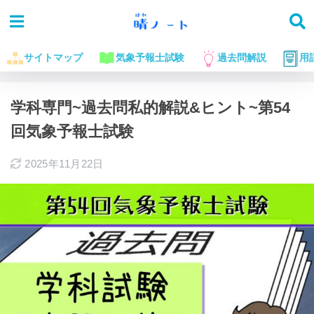
サイトマップ
気象予報士試験
過去問解説
用
ホーム
気象予報士試験に役立つお話
過去問解説
学科専門~過去問私的解説&ヒント~第54
回気象予報士試験
2025年11月22日