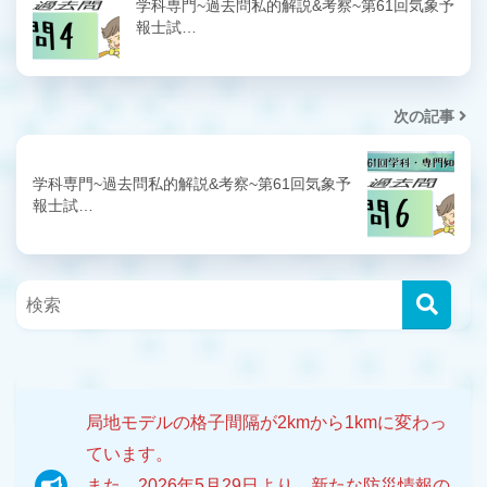
学科専門~過去問私的解説&考察~第61回気象予
報士試…
次の記事
学科専門~過去問私的解説&考察~第61回気象予
報士試…
局地モデルの格子間隔が2kmから1kmに変わっ
ています。
また、2026年5月29日より、新たな防災情報の