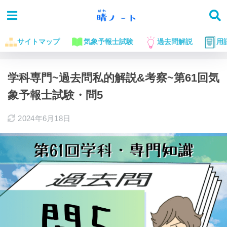
サイトマップ
気象予報士試験
過去問解説
用
ホーム
気象予報士試験に役立つお話
過去問解説
学科専門~過去問私的解説&考察~第61回気
象予報士試験・問5
2024年6月18日