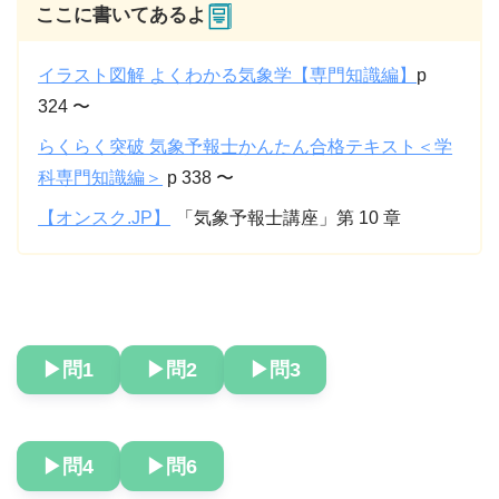
ここに書いてあるよ
イラスト図解 よくわかる気象学【専門知識編】
p
324 〜
らくらく突破 気象予報士かんたん合格テキスト＜学
科専門知識編＞
p 338 〜
【オンスク.JP】
「気象予報士講座」第 10 章
▶︎問1
▶︎問2
▶︎問3
▶︎問4
▶︎問6