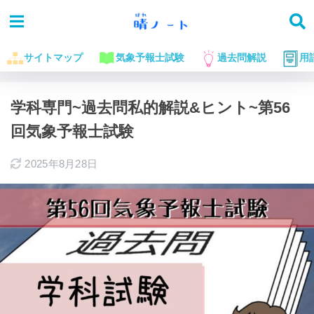
サイトマップ
気象予報士試験
過去問解説
用
ホーム
気象予報士試験に役立つお話
過去問解説
学科専門~過去問私的解説&ヒント~第56
回気象予報士試験
2025年8月28日