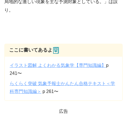
局地的な激しい現象を主な予測対象としている。
」は誤
り。
ここに書いてあるよ
イラスト図解 よくわかる気象学【専門知識編】
p
241〜
らくらく突破 気象予報士かんたん合格テキスト＜学
科専門知識編＞
p 261〜
広告