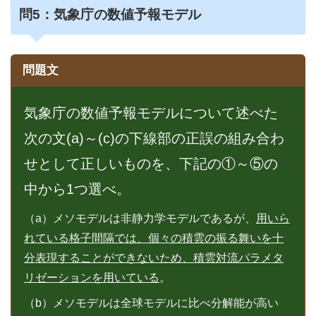
問5：
気象庁の数値予報モデル
問題文
気象庁の数値予報モデルについて述べた
次の文(a)～(c)の下線部の正誤の組み合わ
せとして正しいものを、下記の①～⑤の
中から1つ選べ。
（a）メソモデルは非静力学モデルであるが、
用いら
れている格子間隔では、個々の積雲の振る舞いを十
分表現することができないため、積雲対流パラメタ
リゼーションを用いている
。
（b）メソモデルは全球モデルに比べ分解能が高い