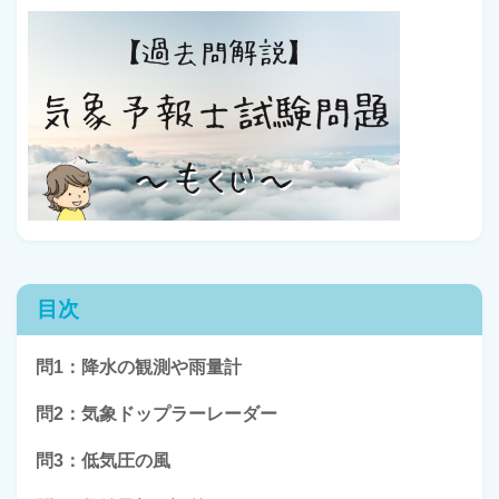
目次
問1：降水の観測や雨量計
問2：気象ドップラーレーダー
問3：低気圧の風