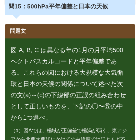
問15：
500hPa平年偏差と日本の天候
問題文
図 A, B, C は異なる年の1月の月平均500
ヘクトパスカルコードと平年偏差であ
る。これらの図における大規模な大気循
環と日本の天候の関係について述べた次
の文(a)～(c)の下線部の正誤の組み合わせ
として正しいものを、下記の①〜⑤の中
から1つ選べ。
（a）図Aでは、極域が正偏差で極渦が弱く、東アジ
アから北西大西洋にかけての中緯度ではほとんど不