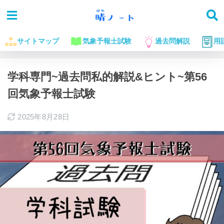
サイトマップ
気象予報士試験
過去問解説
用
ホーム
気象予報士試験に役立つお話
過去問解説
学科専門~過去問私的解説&ヒント~第56
回気象予報士試験
2025年8月28日