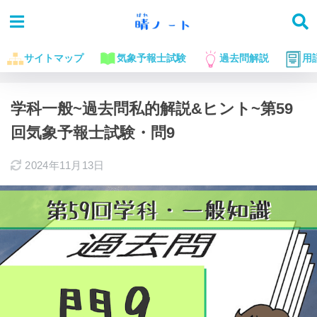
サイトマップ
気象予報士試験
過去問解説
用
ホーム
気象予報士試験に役立つお話
過去問解説
学科一般~過去問私的解説&ヒント~第59
回気象予報士試験・問9
2024年11月13日