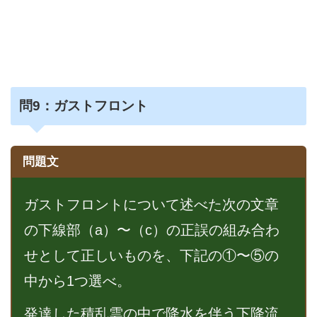
問
9：ガストフロント
問題文
ガストフロントについて述べた次の文章
の下線部（a）〜（c）の正誤の組み合わ
せとして正しいものを、下記の①〜⑤の
中から1つ選べ。
発達した積乱雲の中で降水を伴う下降流