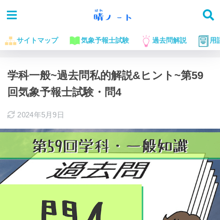
サイトマップ
気象予報士試験
過去問解説
用
ホーム
気象予報士試験に役立つお話
過去問解説
学科一般~過去問私的解説&ヒント~第59
回気象予報士試験・問4
2024年5月9日