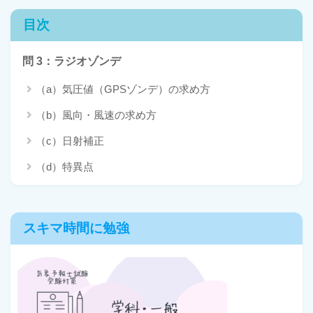
目次
問 3：ラジオゾンデ
（a）気圧値（GPSゾンデ）の求め方
（b）風向・風速の求め方
（c）日射補正
（d）特異点
スキマ時間に勉強