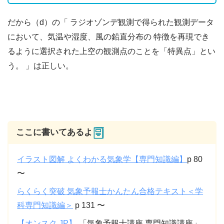
だから（d）の「 ラジオゾンデ観測で得られた観測データ
において、気温や湿度、⾵の鉛直分布の 特徴を再現でき
るように選択された上空の観測点のことを「特異点」とい
う。 」は正しい。
ここに書いてあるよ
イラスト図解 よくわかる気象学【専門知識編】
p 80
〜
らくらく突破 気象予報士かんたん合格テキスト＜学
科専門知識編＞
p 131 〜
【オンスク.JP】
「気象予報士講座 専門知識講座」