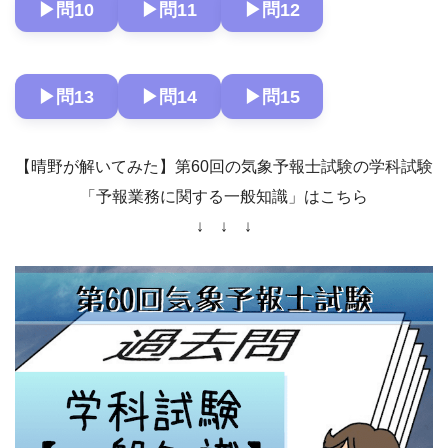
▶︎問10
▶︎問11
▶︎問12
▶︎問13
▶︎問14
▶︎問15
【晴野が解いてみた】第60回の気象予報士試験の学科試験
「予報業務に関する一般知識」はこちら
↓ ↓ ↓