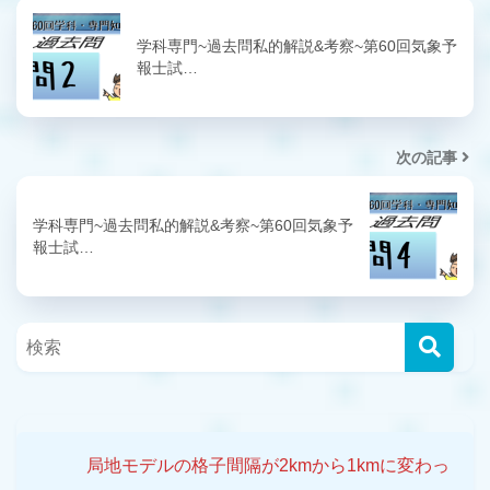
学科専門~過去問私的解説&考察~第60回気象予
報士試…
次の記事
学科専門~過去問私的解説&考察~第60回気象予
報士試…
局地モデルの格子間隔が2kmから1kmに変わっ