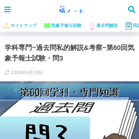
サイトマップ
気象予報士試験
過去問解説
用
ホーム
気象予報士試験に役立つお話
過去問解説
学科専門~過去問私的解説&考察~第60回気
象予報士試験・問3
2024年6月18日