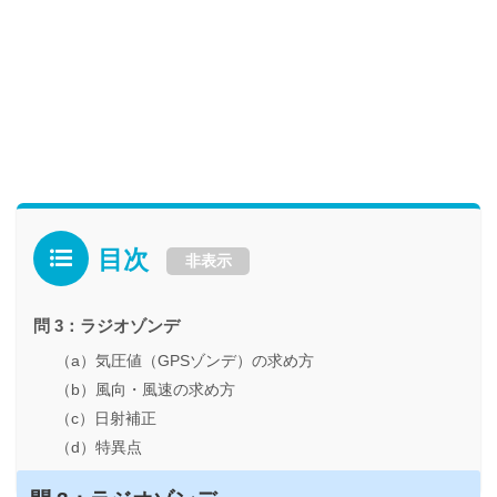
目次
非表示
問 3：ラジオゾンデ
（a）気圧値（GPSゾンデ）の求め方
（b）風向・風速の求め方
（c）日射補正
（d）特異点