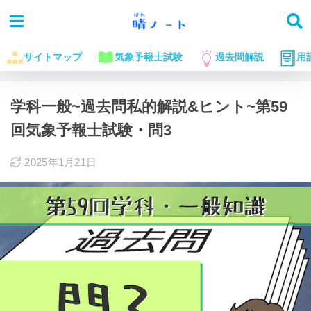
サイトマップ
気象予報士試験
過去問解説
用
ホーム
気象予報士試験に役立つお話
過去問解説
学科一般~過去問私的解説&ヒント~第59
回気象予報士試験・問3
2025年1月21日