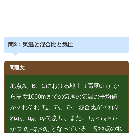
問
3：気温と混合比と気圧
問題文
地点A、B、Cにおける地上（高度0m）か
ら高度1000mまでの気層の気温の平均値
がそれぞれ
T
、
T
、
T
、混合比がそれぞ
A
B
C
れ
q
、q
、q
であり、また、
T
＜T
＝T
A
B
C
A
B
C
かつ
q
=q
<q
となっている。各地点の地
A
B
C