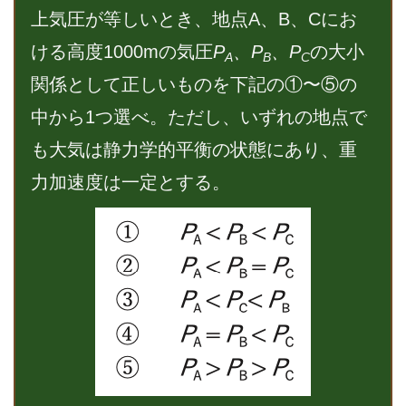
上気圧が等しいとき、地点A、B、Cにお
ける高度1000mの気圧
P
、P
、P
の大小
A
B
C
関係として正しいものを下記の①〜⑤の
中から1つ選べ。ただし、いずれの地点で
も大気は静力学的平衡の状態にあり、重
力加速度は一定とする。