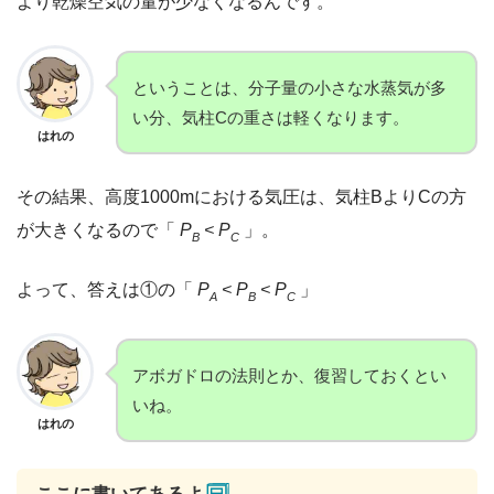
より乾燥空気の量が少なくなるんです。
ということは、分子量の小さな水蒸気が多
い分、気柱Cの重さは軽くなります。
はれの
その結果、高度1000mにおける気圧は、気柱BよりCの方
が大きくなるので「
P
< P
」。
B
C
よって、答えは①の「
P
< P
< P
」
A
B
C
アボガドロの法則とか、復習しておくとい
いね。
はれの