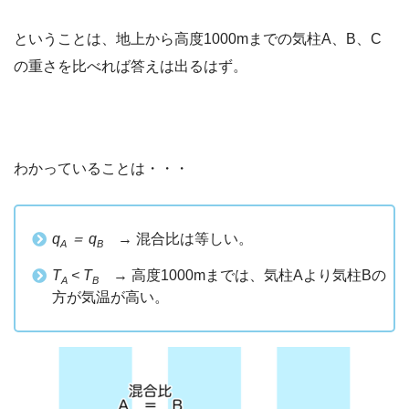
ということは、地上から高度1000mまでの気柱A、B、C
の重さを比べれば答えは出るはず。
わかっていることは・・・
q
＝ q
→ 混合比は等しい。
A
B
T
< T
→ 高度1000mまでは、気柱Aより気柱Bの
A
B
方が気温が高い。