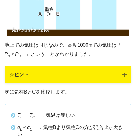
地上での気圧は同じなので、高度1000mでの気圧は「
P
< P
」ということがわかりました。
A
B
☆ヒント
次に気柱BとCを比較します。
T
＝ T
→ 気温は等しい。
B
C
q
< q
→ 気柱Bより気柱Cの方が混合比が大き
B
C
い。