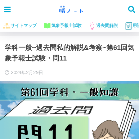
サイトマップ
気象予報士試験
過去問解説
用
ホーム
気象予報士試験に役立つお話
過去問解説
学科一般~過去問私的解説&考察~第61回気
象予報士試験・問11
2024年2月29日