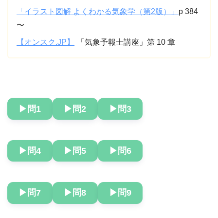
「イラスト図解 よくわかる気象学（第2版）」
p 384
〜
【オンスク.JP】
「気象予報士講座」第 10 章
▶︎問1
▶︎問2
▶︎問3
▶︎問4
▶︎問5
▶︎問6
▶︎問7
▶︎問8
▶︎問9