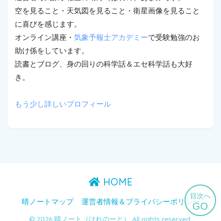
空を見ること・天気図を見ること・衛星画像を見ること
に喜びを感じます。
オンライン講座・
気象予報士アカデミー
で受験勉強のお
助け係をしています。
読書とブログ、身の回りの科学話＆エセ科学話も大好
き。
もう少し詳しいプロフィール
HOME
目次へ
晴ノートマップ
運営者情報＆プライバシーポリシー
GO
© 2026 晴ノート（はれのーと） All rights reserved.