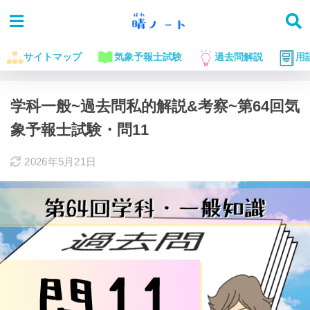
サイトマップ
気象予報士試験
過去問解説
用
ホーム
気象予報士試験に役立つお話
過去問解説
学科一般~過去問私的解説&考察~第64回気
象予報士試験・問11
2026年5月21日