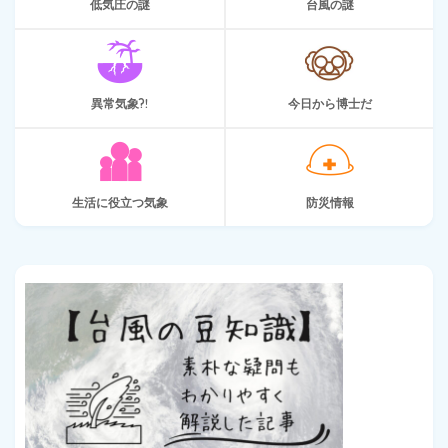
低気圧の謎
台風の謎
異常気象?!
今日から博士だ
生活に役立つ気象
防災情報