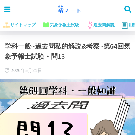
サイトマップ
気象予報士試験
過去問解説
用
ホーム
気象予報士試験に役立つお話
過去問解説
学科一般~過去問私的解説&考察~第64回気
象予報士試験・問13
2026年5月21日