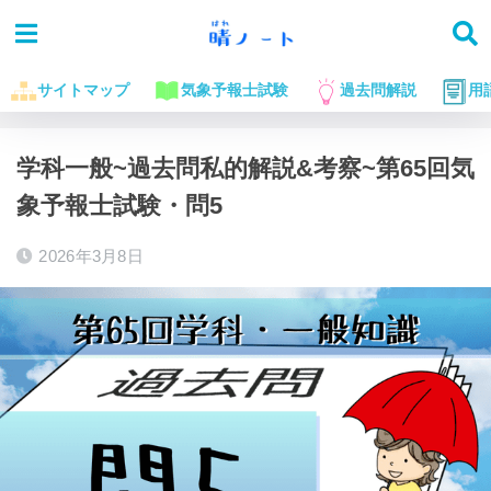
サイトマップ
気象予報士試験
過去問解説
用
ホーム
気象予報士試験に役立つお話
過去問解説
学科一般~過去問私的解説&考察~第65回気
象予報士試験・問5
2026年3月8日