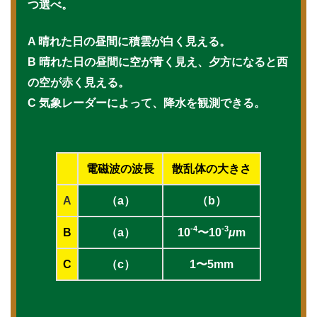
つ選べ。
A 晴れた日の昼間に積雲が白く見える。
B 晴れた日の昼間に空が青く見え、夕方になると西
の空が赤く見える。
C 気象レーダーによって、降水を観測できる。
電磁波の波長
散乱体の大きさ
A
（a）
（b）
-4
-3
B
（a）
10
〜10
μ
m
C
（c）
1〜5mm