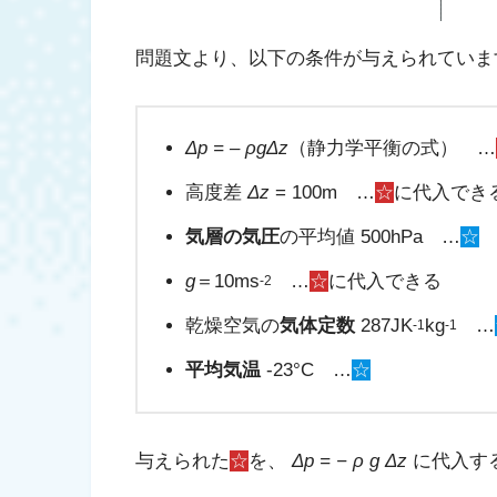
問題文より、以下の条件が与えられていま
Δp = – ρgΔz
（静力学平衡の式） …
高度差
Δz
= 100m …
☆
に代入でき
気層の気圧
の平均値 500hPa …
☆
g
＝10ms
…
☆
に代入できる
-2
乾燥空気の
気体定数
287JK
kg
…
-1
-1
平均気温
-23°C …
☆
与えられた
☆
を、
Δp = − ρ g Δz
に代入す