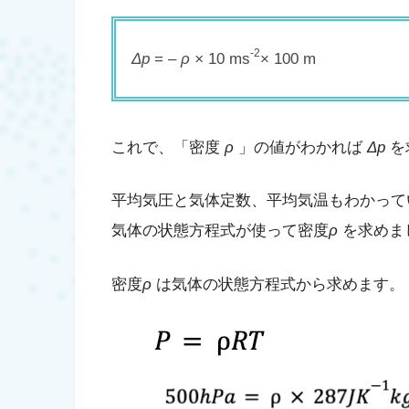
-2
Δp
=
– ρ
×
10 ms
× 100 m
これで、「密度
ρ
」の値がわかれば
Δp
を
平均気圧と気体定数、平均気温もわかって
気体の状態方程式が使って密度
ρ
を求めま
密度
ρ
は気体の状態方程式から求めます。