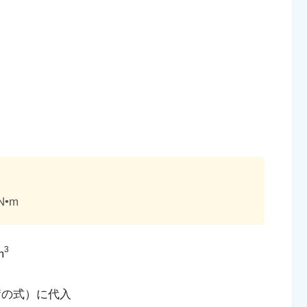
N•m
3
m
衡の式）に代入