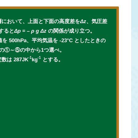
層において、上面と下面の高度差を
Δz
、気圧差
すると
Δp = –
ρ
g Δz
の関係が成り立つ。
を 500hPa、平均気温を -23°C としたときの
の①～⑤の中から1つ選べ。
-1
-1
は 287JK
kg
とする。