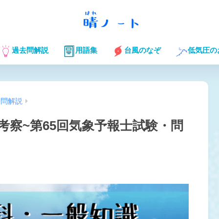
過去問解説
用語集
台風のなぞ
低気圧の
去問解説
考察~第65回気象予報士試験・問