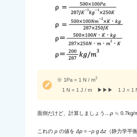
2
※ 1Pa = 1 N / m
1 N = 1 J / m ▶︎▶︎▶︎ 1 J = 1 
面倒だけど、計算しましょう…
ρ
≒ 0.7kg/
これの
ρ
の値を
Δ
p =
−
ρ g
Δ
z
（静力学平