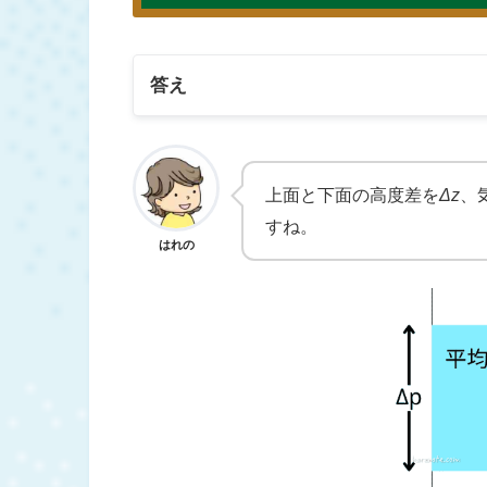
答え
上面と下面の高度差を
Δz
、
すね。
はれの