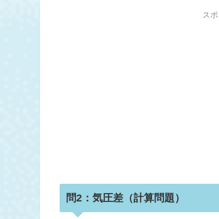
スポ
問2：気圧差（計算問題）