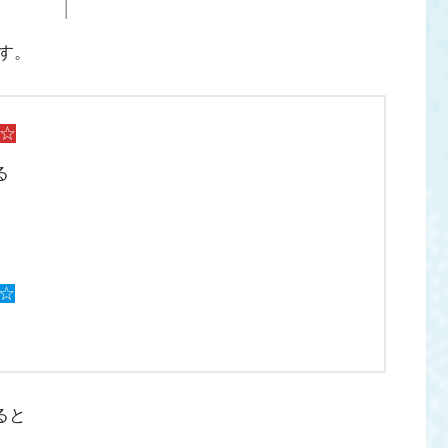
す。
☆
る
☆
ると