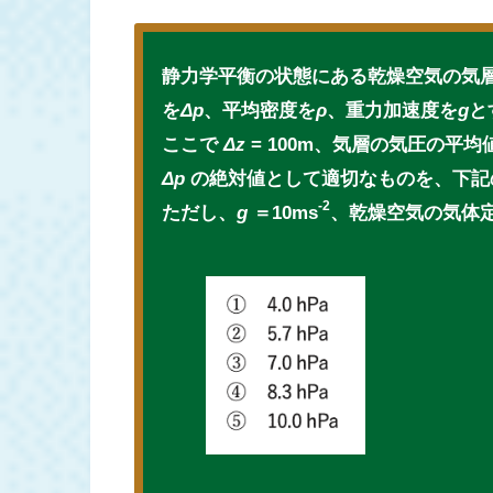
静力学平衡の状態にある乾燥空気の気
を
Δp
、平均密度を
ρ
、重力加速度を
g
と
ここで
Δz
= 100m、気層の気圧の平均値
Δp
の絶対値として適切なものを、下記
-2
ただし、
g
＝10ms
、乾燥空気の気体定数