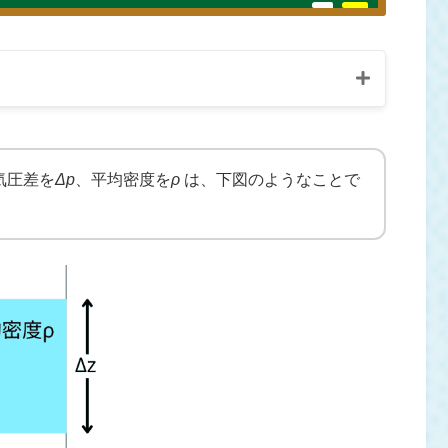
気圧差を
Δp
、平均密度を
ρ
は、下図のようなことで