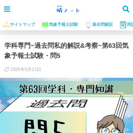
サイトマップ
気象予報士試験
過去問解説
用
ホーム
気象予報士試験に役立つお話
過去問解説
学科専門~過去問私的解説&考察~第63回気
象予報士試験・問5
2025年5月11日