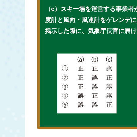
（c）スキー場を運営する事業者
度計と風向・風速計をゲレンデに
掲示した際に、気象庁長官に届け