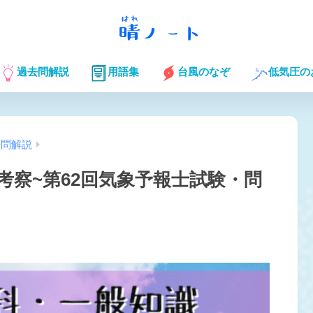
過去問解説
用語集
台風のなぞ
低気圧の
去問解説
考察~第62回気象予報士試験・問