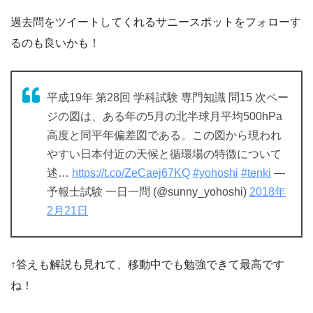
過去問をツイートしてくれるサニースポットをフォローす
るのも良いかも！
平成19年 第28回 学科試験 専門知識 問15 次ペー
ジの図は、ある年の5月の北半球月平均500hPa
高度と同平年偏差図である。この図から現われ
やすい日本付近の天候と循環場の特徴について
述…
https://t.co/ZeCaej67KQ
#yohoshi
#tenki
—
予報士試験 一日一問 (@sunny_yohoshi)
2018年
2月21日
↑答えも解説も見れて、移動中でも勉強できて最高です
ね！