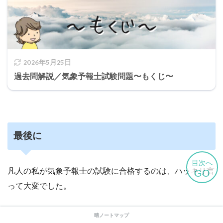
2026年5月25日
過去問解説／気象予報士試験問題〜もくじ〜
最後に
目次へ
凡人の私が気象予報士の試験に合格するのは、ハッキリ言
GO
って大変でした。
無意識で髪をむしってしまうくらい勉強しました。
晴ノートマップ