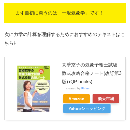
まず最初に買うのは「一般気象学」です！
次に力学の計算を理解するためにおすすめのテキストはこ
ちら⇩
真壁京子の気象予報士試験
数式攻略合格ノート(改訂第3
版) (QP books)
created by
Rinker
Amazon
楽天市場
Yahooショッピング