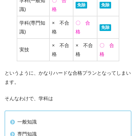
学科(一般知
〇 合
免除
免除
識)
格
学科(専門知
× 不合
〇 合
免除
識)
格
格
× 不合
× 不合
〇 合
実技
格
格
格
というように、かなりハードな合格プランとなってしまい
ます。
そんなわけで、学科は
一般知識
専門知識