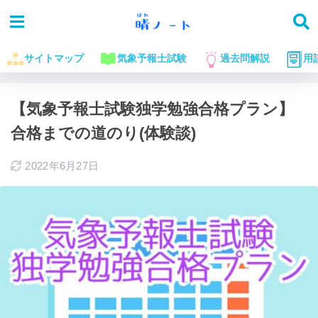
サイトマップ
気象予報士試験
過去問解説
用
ホーム
気象予報士試験に役立つお話
【気象予報士試験独学勉強合格プラン】
合格までの道のり(体験談)
2022年6月27日