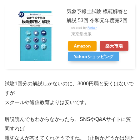
気象予報士試験 模範解答と
解説 53回 令和元年度第2回
created by
Rinker
東京堂出版
Amazon
楽天市場
Yahooショッピング
試験1回分の解説しかないのに、3000円弱と安くはないで
すが
スクールや通信教育よりは安いです。
解説読んでもわからなかったら、SNSやQ&Aサイトに質
問すれば
親切な人が答えてくれそうですね。（正解かどうかは別と