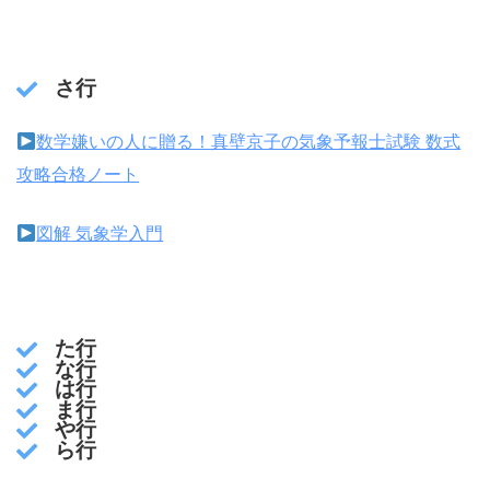
さ行
数学嫌いの人に贈る！真壁京子の気象予報士試験 数式
攻略合格ノート
図解 気象学入門
た行
な行
は行
ま行
や行
ら行