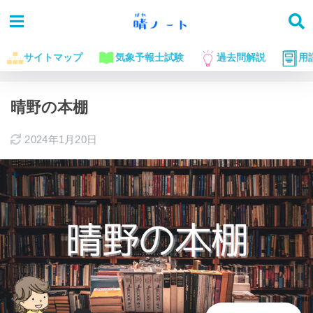
サイトマップ
気象予報士試験
過去問解説
用
ホーム
気象予報士試験に役立つお話
晴野の本棚
2024年1月20日