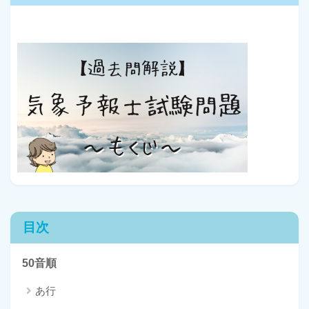
目次
50音順
あ行