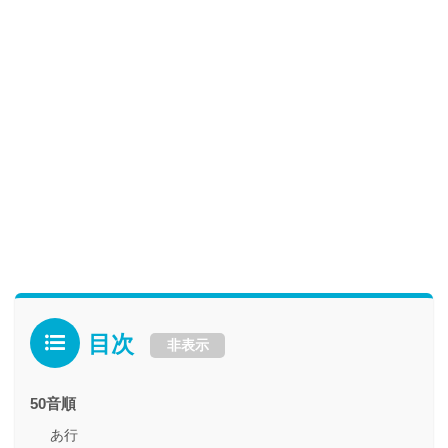
目次
非表示
50音順
あ行