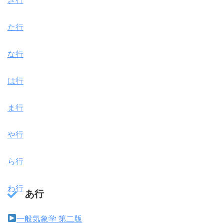
さ行
た行
な行
は行
ま行
や行
ら行
わ行
あ行
一般気象学 第二版