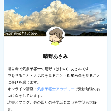
晴野あさみ
運営者で気象予報士の晴野（はれの）あさみです。
空を見ること・天気図を見ること・衛星画像を見ること
に喜びを感じます。
オンライン講座・
気象予報士アカデミー
で受験勉強のお
助け係をしています。
読書とブログ、身の回りの科学話＆エセ科学話も大好
き。