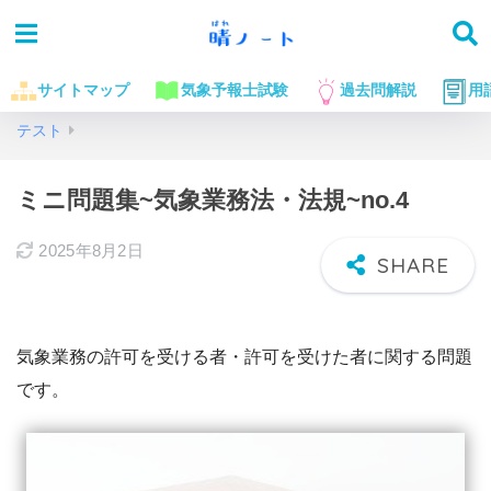
サイトマップ
気象予報士試験
過去問解説
用
ホーム
気象予報士試験に役立つお話
ミニテスト集
ミニ
テスト
ミニ問題集~気象業務法・法規~no.4
2025年8月2日
気象業務の許可を受ける者・許可を受けた者に関する問題
です。