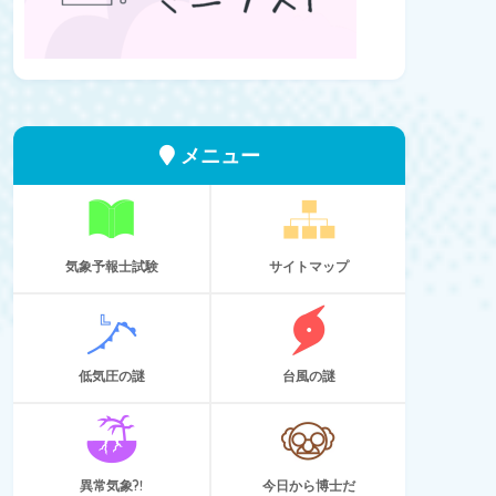
メニュー
気象予報士試験
サイトマップ
低気圧の謎
台風の謎
異常気象?!
今日から博士だ