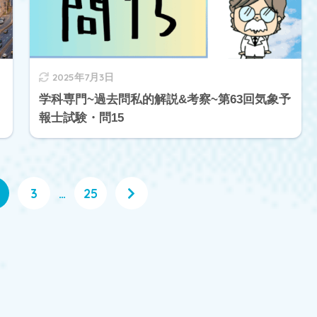
2025年7月3日
学科専門~過去問私的解説&考察~第63回気象予
報士試験・問15
3
…
25