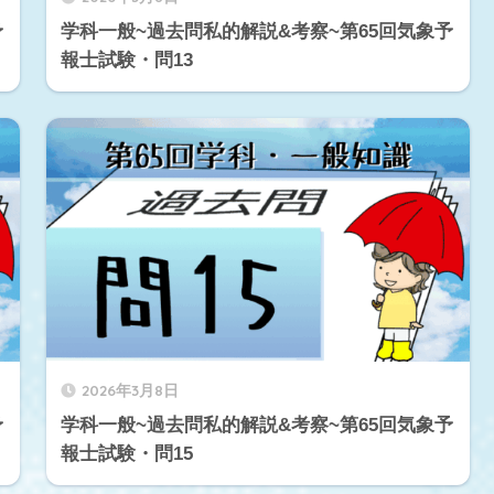
予
学科一般~過去問私的解説&考察~第65回気象予
報士試験・問13
2026年3月8日
予
学科一般~過去問私的解説&考察~第65回気象予
報士試験・問15