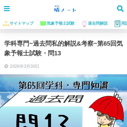
サイトマップ
気象予報士試験
過去問解説
用
ホーム
気象予報士試験に役立つお話
過去問解説
学科専門~過去問私的解説&考察~第65回気
象予報士試験・問13
2026年3月30日