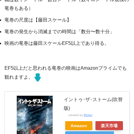
竜巻もある）
竜巻の尺度は【藤田スケール】
竜巻の発生から消滅までの時間は「数分〜数十分」
映画の竜巻は藤田スケールEF5以上であり得る。
EF5以上だと思われる竜巻の映画はAmazonプライムでも
観れますよ。
イントゥ･ザ･ストーム(吹替
版)
created by
Rinker
Amazon
楽天市場