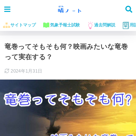
サイトマップ
気象予報士試験
過去問解説
用
ホーム
気象の雑学
竜巻ってそもそも何？映画みたいな竜巻
って実在する？
2024年1月31日