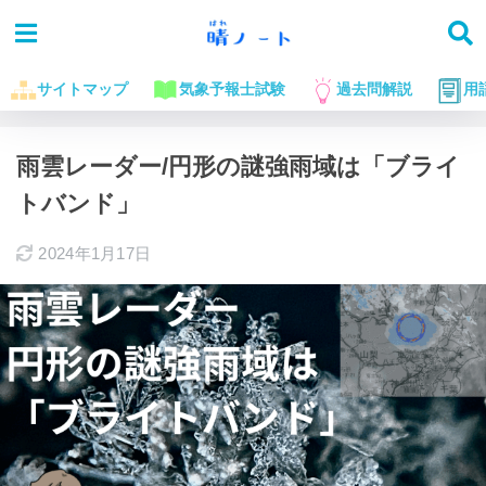
サイトマップ
気象予報士試験
過去問解説
用
ホーム
気象の雑学
雨雲レーダー/円形の謎強雨域は「ブライ
トバンド」
2024年1月17日