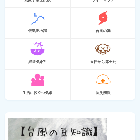
低気圧の謎
台風の謎
異常気象?!
今日から博士だ
生活に役立つ気象
防災情報