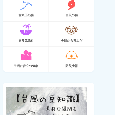
低気圧の謎
台風の謎
異常気象?!
今日から博士だ
生活に役立つ気象
防災情報