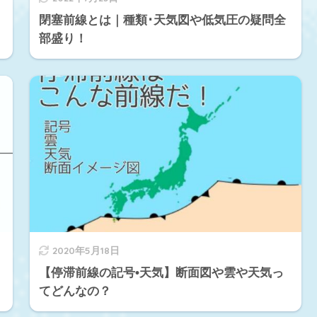
閉塞前線とは｜種類･天気図や低気圧の疑問全
部盛り！
2020年5月18日
【停滞前線の記号•天気】断面図や雲や天気っ
てどんなの？