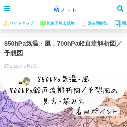
サイトマップ
気象予報士試験
過去問解説
用
ホーム
気象予報士試験に役立つお話
850hPa気温・風，700hPa鉛直流解析図／
予想図
2023年9月7日