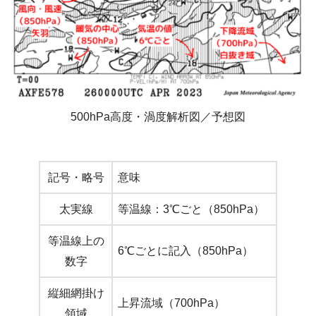
500hPa高度・渦度解析図／予想図
記号・略号
意味
太実線
等温線：3℃ごと（850hPa）
等温線上の
6℃ごとに記入（850hPa）
数字
縦細網掛け
上昇流域（700hPa）
領域