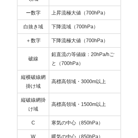
ー数字
上昇流極大値（700hPa）
白抜き域
下降流域（700hPa）
＋数字
下降流極大値（700hPa）
鉛直流の等値線：20hPa/hご
破線
と（700hPa）
縦横破線網
高標高領域・3000m以上
掛け域
縦破線網掛
高標高領域・1500m以上
け域
C
寒気の中心（850hPa）
W
暖気の中心（850hPa）