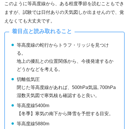
このように等高度線から、ある程度季節を読むこともでき
ますが、試験では日付ありの天気図しか出ませんので、覚
えなくても大丈夫です。
着目点と読み取れること
等高度線の蛇行からトラフ・リッジを見つけ
る。
地上の擾乱との位置関係から、今後発達するか
どうかなどを考える。
切離低気圧
閉じた等高度線があれば、500hPa気温, 700hPa
湿数天気図で寒気核も確認すると良い。
等高度線5400m
【冬季】寒気の南下から降雪を予想する目安。
等高度線5880m