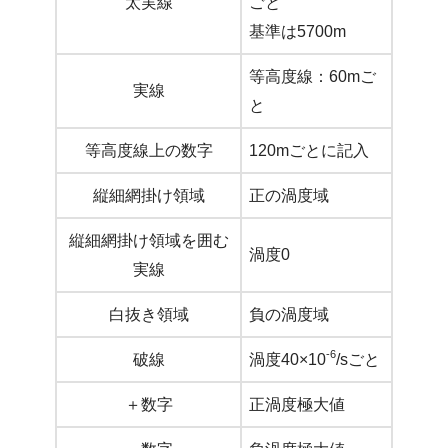
太実線
ごと
基準は5700m
等高度線：60mご
実線
と
等高度線上の数字
120mごとに記入
縦細網掛け領域
正の渦度域
縦細網掛け領域を囲む
渦度0
実線
白抜き領域
負の渦度域
-6
破線
渦度40×10
/sごと
＋数字
正渦度極大値