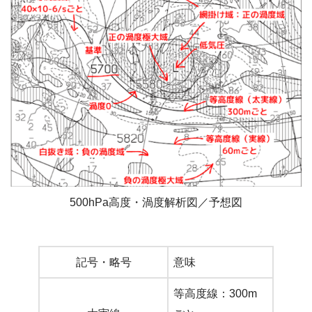
500hPa高度・渦度解析図／予想図
記号・略号
意味
等高度線：300m