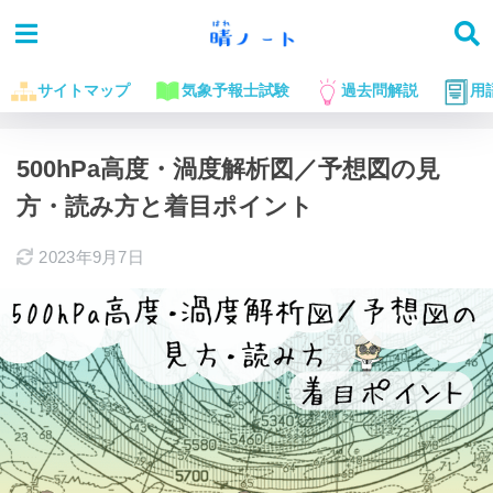
サイトマップ
気象予報士試験
過去問解説
用
ホーム
気象予報士試験に役立つお話
500hPa高度・渦度解析図／予想図の見
方・読み方と着目ポイント
2023年9月7日