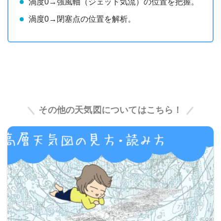
渦度0→強風軸（ジェット気流）の位置を把握。
渦度0→閉塞点の位置を解析。
その他の天気図についてはこちら！