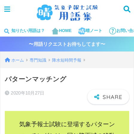
知りたい用語は？
HOME
晴ノート
お問い合
〜用語リクエストお待ちしてます〜
ホーム
専門知識
降水短時間予報
パターンマッチング
2020年10月27日
気象予報士試験に登場するパターン