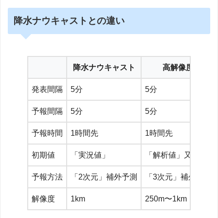
降水ナウキャストとの違い
降水ナウキャスト
高解像度降水ナ
発表間隔
5分
5分
予報間隔
5分
5分
予報時間
1時間先
1時間先
初期値
「実況値」
「解析値」又は「実
予報方法
「2次元」補外予測
「3次元」補外予測
解像度
1km
250m〜1km