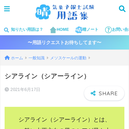
知りたい用語は？
HOME
晴ノート
お問い合
〜用語リクエストお待ちしてます〜
ホーム
一般知識
メソスケールの運動
シアライン（シアーライン）
2021年6月17日
シアライン（シアーライン）とは、