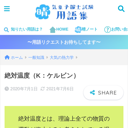
知りたい用語は？
HOME
晴ノート
お問い合
〜用語リクエストお待ちしてます〜
ホーム
一般知識
大気の熱力学
絶対温度（K：ケルビン）
2020年7月1日
2021年7月6日
絶対温度とは、理論上全ての物質の