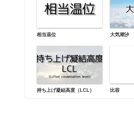
相当温位
大気潮汐
持ち上げ凝結高度（LCL）
比容