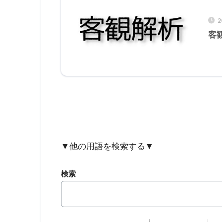
2
客
▼他の用語を検索する▼
検索