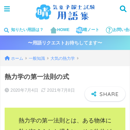
知りたい用語は？
HOME
晴ノート
お問い合
〜用語リクエストお待ちしてます〜
ホーム
一般知識
大気の熱力学
熱力学の第一法則の式
2020年7月4日
2021年7月8日
熱力学の第一法則とは、ある物体に