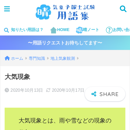
知りたい用語は？
HOME
晴ノート
お問い合
〜用語リクエストお待ちしてます〜
ホーム
専門知識
地上気象観測
大気現象
2020年10月13日
2020年10月17日
大気現象とは、雨や雪などの現象の