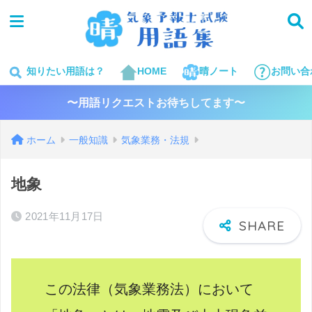
知りたい用語は？
HOME
晴ノート
お問い合
〜用語リクエストお待ちしてます〜
ホーム
一般知識
気象業務・法規
地象
2021年11月17日
この法律
（気象業務法）において