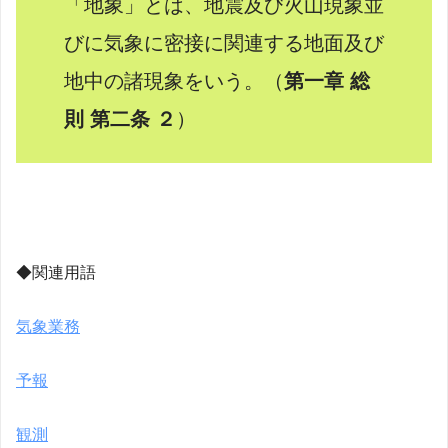
「地象」とは、地震及び火山現象並
びに気象に密接に関連する地面及び
地中の諸現象をいう。
（
第一章 総
則
第二条 ２
）
◆関連用語
気象業務
予報
観測