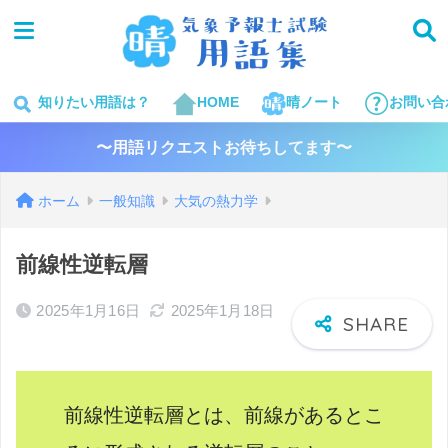
知りたい用語は？
HOME
晴ノート
お問い合
〜用語リクエストお待ちしてます〜
ホーム
一般知識
大気の熱力学
前線性逆転層
2025年1月16日
2025年1月18日
前線性逆転層とは、前線があるとこ