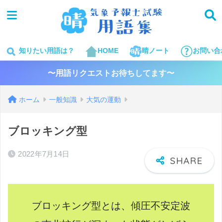
知りたい用語は？
HOME
晴ノート
お問い合
〜用語リクエストお待ちしてます〜
ホーム
一般知識
大気の運動
ブロッキング型
2022年7月14日
ブロッキング型とは、傾圧不安定波