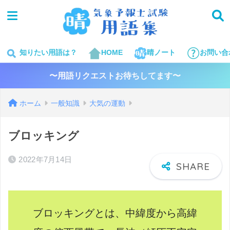
知りたい用語は？
HOME
晴ノート
お問い合
〜用語リクエストお待ちしてます〜
ホーム
一般知識
大気の運動
ブロッキング
2022年7月14日
ブロッキングとは、中緯度から高緯