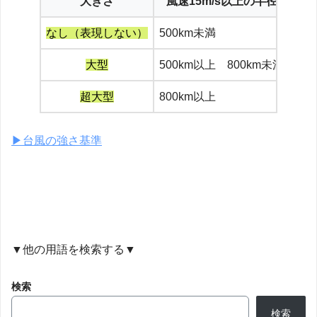
大きさ
風速15m/s以上の半径
なし（表現しない）
500km未満
約2
大型
500km以上 800km未満
約2
超大型
800km以上
約4
▶︎台風の強さ基準
▼他の用語を検索する▼
検索
検索