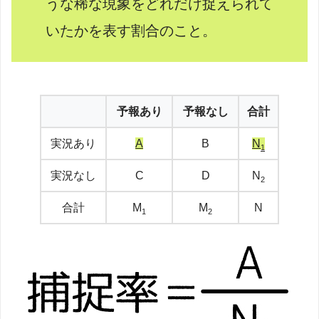
うな稀な現象をどれだけ捉えられて
いたかを表す割合のこと。
予報あり
予報なし
合計
実況あり
A
B
N
1
実況なし
C
D
N
2
合計
M
M
N
1
2