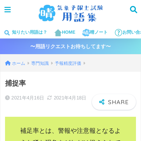
知りたい用語は？
HOME
晴ノート
お問い合
〜用語リクエストお待ちしてます〜
ホーム
専門知識
予報精度評価
捕捉率
2021年4月16日
2021年4月18日
補足率とは、警報や注意報となるよ